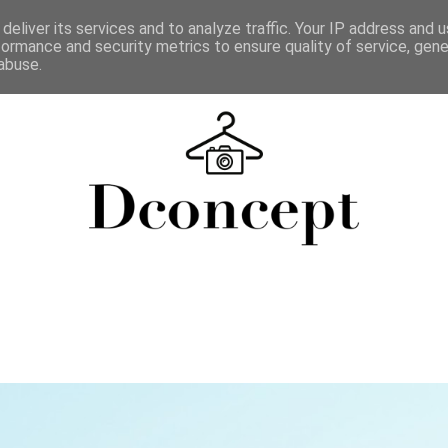
deliver its services and to analyze traffic. Your IP address and 
formance and security metrics to ensure quality of service, gen
abuse.