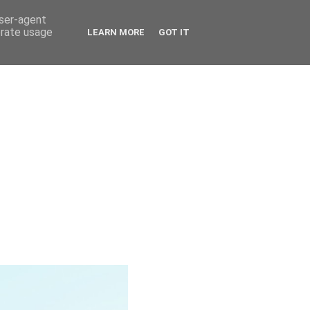
user-agent
erate usage
LEARN MORE
GOT IT