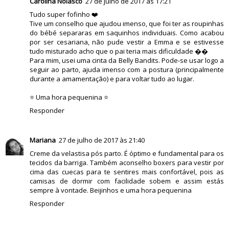
Carolina Nolasco
27 de julho de 2017 às 17:21
Tudo super fofinho ❤️
Tive um conselho que ajudou imenso, que foi ter as roupinhas
do bébé separaras em saquinhos individuais. Como acabou
por ser cesariana, não pude vestir a Emma e se estivesse
tudo misturado acho que o pai teria mais dificuldade ��
Para mim, usei uma cinta da Belly Bandits. Pode-se usar logo a
seguir ao parto, ajuda imenso com a postura (principalmente
durante a amamentação) e para voltar tudo ao lugar.
⭐️ Uma hora pequenina ⭐️
Responder
Mariana
27 de julho de 2017 às 21:40
Creme da velastisa pós parto. É óptimo e fundamental para os
tecidos da barriga. Também aconselho boxers para vestir por
cima das cuecas para te sentires mais confortável, pois as
camisas de dormir com facilidade sobem e assim estás
sempre à vontade. Beijinhos e uma hora pequenina
Responder