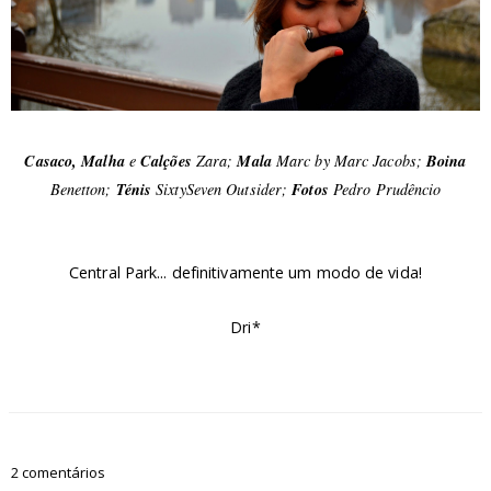
Casaco, Malha
e
Calções
Zara;
Mala
Marc by Marc Jacobs;
Boina
Benetton;
Ténis
SixtySeven Outsider;
Fotos
Pedro Prudêncio
Central Park... definitivamente um modo de vida!
Dri*
2 comentários