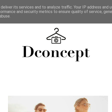
deliver its services and to analyze traffic. Your IP address and 
formance and security metrics to ensure quality of service, gen
abuse.