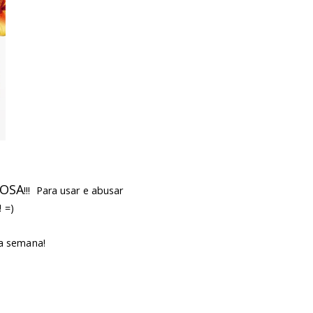
HOSA
!!! Para usar e abusar
 =)
 a semana!