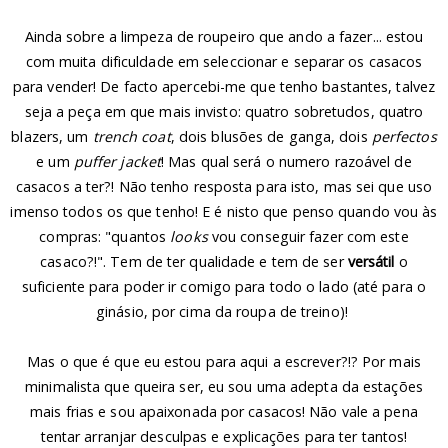
Ainda sobre a limpeza de roupeiro que ando a fazer... estou
com muita dificuldade em seleccionar e separar os casacos
para vender! De facto apercebi-me que tenho bastantes, talvez
seja a peça em que mais invisto: quatro sobretudos, quatro
blazers, um
trench coat
, dois blusões de ganga, dois
perfectos
e um
puffer jacket
! Mas qual será o numero razoável de
casacos a ter?! Não tenho resposta para isto, mas sei que uso
imenso todos os que tenho! E é nisto que penso quando vou às
compras: "quantos
looks
vou conseguir fazer com este
casaco?!". Tem de ter qualidade e tem de ser
versátil
o
suficiente para poder ir comigo para todo o lado (até para o
ginásio, por cima da roupa de treino)!
Mas o que é que eu estou para aqui a escrever?!? Por mais
minimalista que queira ser, eu sou uma adepta da estações
mais frias e sou apaixonada por casacos! Não vale a pena
tentar arranjar desculpas e explicações para ter tantos!