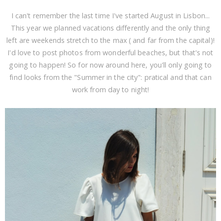
I can't remember the last time I've started August in Lisbon...
This year we planned vacations differently and the only thing
left are weekends stretch to the max ( and far from the capital)!
I'd love to post photos from wonderful beaches, but that's not
going to happen! So for now around here, you'll only going to
find looks from the "Summer in the city": pratical and that can
work from day to night!