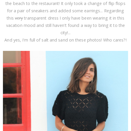
the beach to the restaurant! It only took a change of flip flops
for a pair of sneakers and added some earrings... Regarding
this
very
transparent dress I only have been wearing it in this
vacation mood and still haven't found a way to bring it to the
city!...
And yes, I'm full of salt and sand on these photos! Who cares?!