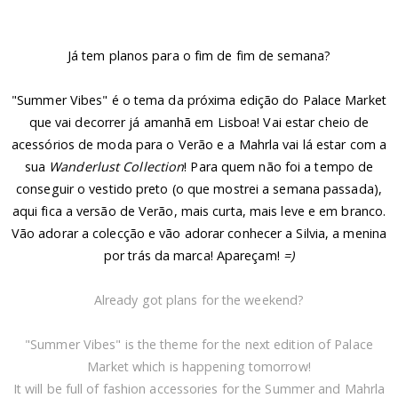
Já tem planos para o fim de fim de semana?
"Summer Vibes" é o tema da próxima edição do Palace Market
que vai decorrer já amanhã em Lisboa! Vai estar cheio de
acessórios de moda para o Verão e a Mahrla vai lá estar com a
sua
Wanderlust Collection
! Para quem não foi a tempo de
conseguir o vestido preto (o que mostrei a semana passada),
aqui fica a versão de Verão, mais curta, mais leve e em branco.
Vão adorar a colecção e vão adorar conhecer a Silvia, a menina
por trás da marca! Apareçam!
=)
Already got plans for the weekend?
"Summer Vibes" is the theme for the next edition of Palace
Market which is happening tomorrow!
It will be full of fashion accessories for the Summer and Mahrla