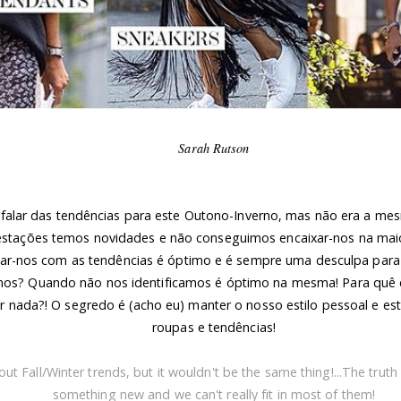
Sarah Rutson
falar das tendências para este Outono-Inverno, mas não era a mes
estações temos novidades e não conseguimos encaixar-nos na mai
ar-nos com as
tendências
é óptimo e é sempre uma desculpa para 
os? Quando não nos identificamos é
óptimo
na mesma! Para quê e
r nada?!
O segredo é (acho eu) manter o nosso estilo pessoal e es
roupas e tendências!
out Fall/Winter trends, but it wouldn't be the same thing!...The trut
something new and we can't really fit in most of them!