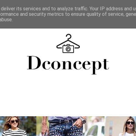
deliver its services and to analyze traffic. Your IP address and 
formance and security metrics to ensure quality of service, gen
abuse.