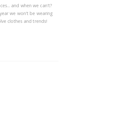
ces... and when we can't?
t year we won't be wearing
olve clothes and trends!