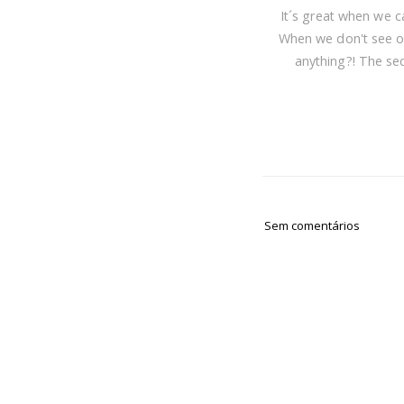
It´s great when we c
When we don't see our
anything?! The secr
Sem comentários