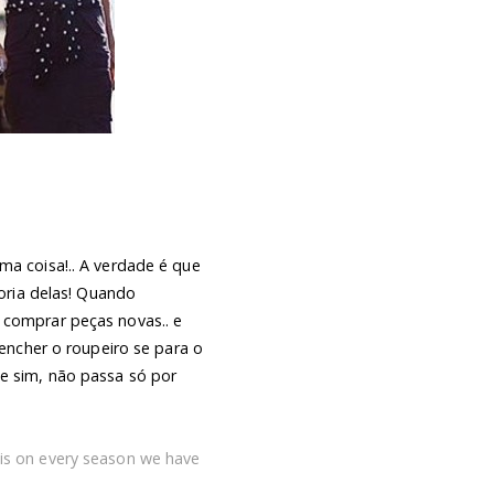
ma coisa!.. A verdade é que
oria delas! Quando
comprar peças novas.. e
ncher o roupeiro se para o
te sim, não passa só por
h is on every season we have