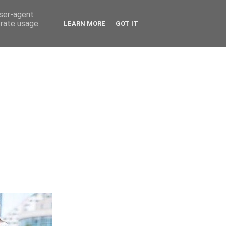
user-agent
erate usage
LEARN MORE
GOT IT