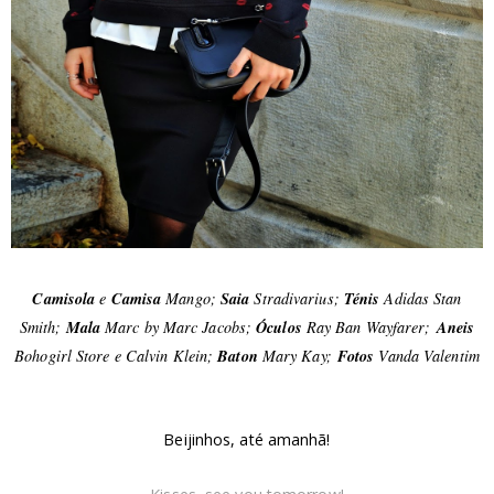
Camisola
e
Camisa
Mango;
Saia
Stradivarius;
Ténis
Adidas Stan
Smith;
Mala
Marc by Marc Jacobs;
Óculos
Ray Ban Wayfarer;
Aneis
Bohogirl Store e Calvin Klein;
Baton
Mary Kay;
Fotos
Vanda Valentim
Beijinhos, até amanhã!