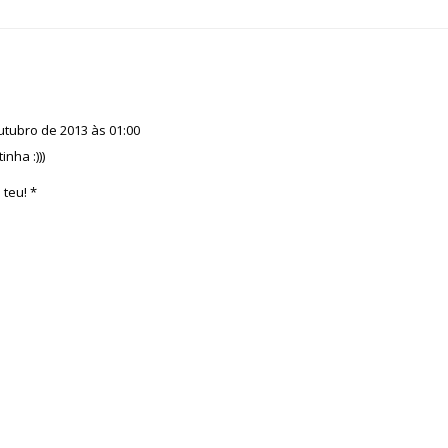
utubro de 2013 às 01:00
nha :)))
 teu! *