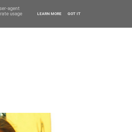
user-agent
erate usage
LEARN MORE
GOT IT