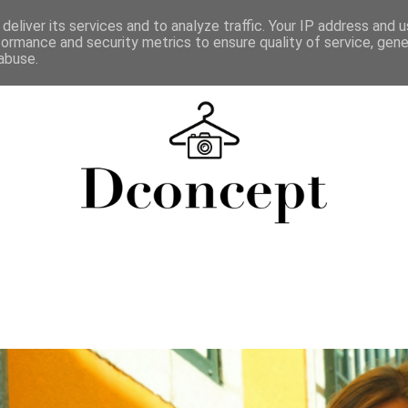
deliver its services and to analyze traffic. Your IP address and 
formance and security metrics to ensure quality of service, gen
abuse.